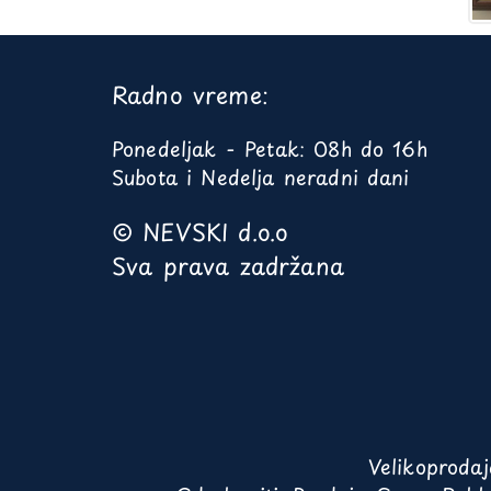
Radno vreme:
Ponedeljak - Petak: 08h do 16h
Subota i Nedelja neradni dani
© NEVSKI d.o.o
Sva prava zadržana
Velikoproda