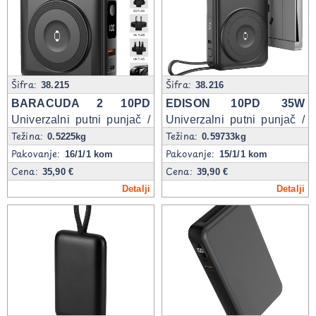
Šifra:
Šifra:
38.215
38.216
BARACUDA 2 10PD
EDISON 10PD 35W
Univerzalni putni punjač /
Univerzalni putni punjač /
Težina:
Težina:
pomoćna baterija, 10.000
pomoćna baterija, 10.000
0.5225kg
0.59733kg
mAh, PD 20W, sa
mAh, 35W sa magnetom i
Pakovanje:
Pakovanje:
16/1/1 kom
15/1/1 kom
magnetom
kablom na izvlačenje
Cena:
Cena:
35,90 €
39,90 €
Detalji
Detalji