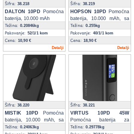
Šifra:
Šifra:
38.218
38.219
DALTON 10PD
Pomoćna
HOPSON 10PD
Pomoćna
baterija, 10.000 mAh
baterija, 10.000 mAh, sa
Težina:
Težina:
kablom na izvlačenje
0.20846kg
0.255kg
Pakovanje:
Pakovanje:
52/1/1 kom
40/1/1 kom
Cena:
Cena:
10,90 €
18,90 €
Detalji
Detalji
Šifra:
Šifra:
38.220
38.221
MISTIK 10PD
Pomoćna
VIRTUS 10PD 45W
baterija, 10.000 mAh, sa
Pomoćna baterija za
Težina:
Težina:
magnetom
laptop, 10.000 mAh, 45W
0.24063kg
0.29778kg