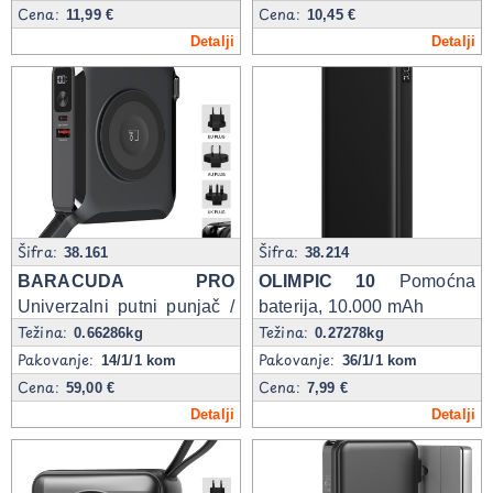
Cena:
Cena:
11,99 €
10,45 €
Detalji
Detalji
Šifra:
Šifra:
38.161
38.214
BARACUDA PRO
OLIMPIC 10
Pomoćna
Univerzalni putni punjač /
baterija, 10.000 mAh
Težina:
Težina:
laptop pomoćna baterija,
0.66286kg
0.27278kg
15.000 mAh, PD 65W, sa
Pakovanje:
Pakovanje:
14/1/1 kom
36/1/1 kom
magnetom
Cena:
Cena:
59,00 €
7,99 €
Detalji
Detalji