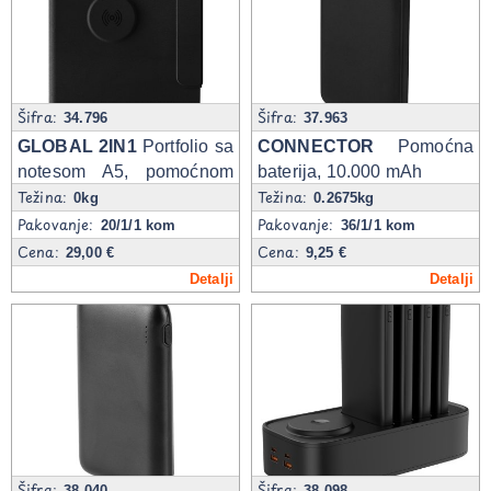
Šifra:
Šifra:
34.796
37.963
GLOBAL 2IN1
Portfolio sa
CONNECTOR
Pomoćna
notesom A5, pomoćnom
baterija, 10.000 mAh
Težina:
Težina:
baterijom 5.000 mAh,
0kg
0.2675kg
bežičnim punjačem za dva
Pakovanje:
Pakovanje:
20/1/1 kom
36/1/1 kom
uređaja i magnetom u
Cena:
Cena:
29,00 €
9,25 €
poklon kutiji
Detalji
Detalji
Šifra:
Šifra:
38.040
38.098