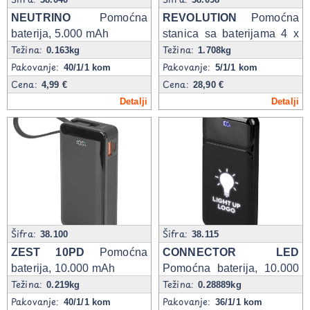
NEUTRINO
Pomoćna
REVOLUTION
Pomoćna
baterija, 5.000 mAh
stanica sa baterijama 4 x
Težina:
Težina:
10.000 mAh, 65W, sa
0.163kg
1.708kg
magnetom
Pakovanje:
Pakovanje:
40/1/1 kom
5/1/1 kom
Cena:
Cena:
4,99 €
28,90 €
Detalji
Detalji
Šifra:
Šifra:
38.100
38.115
ZEST 10PD
Pomoćna
CONNECTOR LED
baterija, 10.000 mAh
Pomoćna baterija, 10.000
Težina:
Težina:
mAh
0.219kg
0.28889kg
Pakovanje:
Pakovanje:
40/1/1 kom
36/1/1 kom