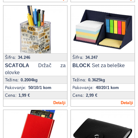
Šifra:
Šifra:
34.246
34.247
SCATOLA
Držač za
BLOCK
Set za beleške
olovke
Težina:
Težina:
0.2004kg
0.3625kg
Pakovanje:
Pakovanje:
50/10/1 kom
40/20/1 kom
Cena:
Cena:
1,99 €
2,99 €
Detalji
Detalji