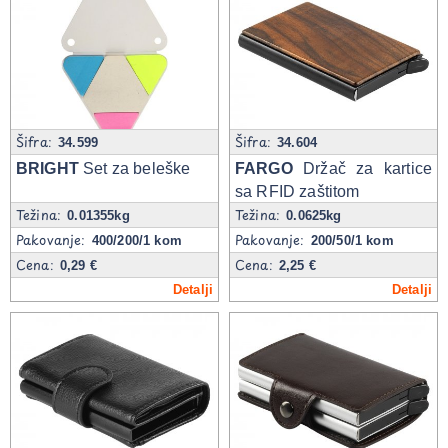
Šifra:
Šifra:
34.599
34.604
BRIGHT
Set za beleške
FARGO
Držač za kartice
sa RFID zaštitom
Težina:
Težina:
0.01355kg
0.0625kg
Pakovanje:
Pakovanje:
400/200/1 kom
200/50/1 kom
Cena:
Cena:
0,29 €
2,25 €
Detalji
Detalji