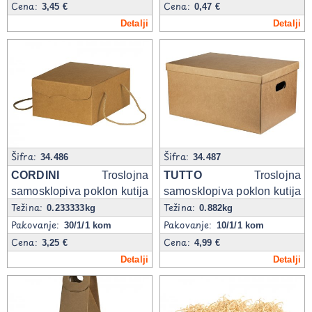
Cena:
Cena:
3,45 €
0,47 €
Detalji
Detalji
Šifra:
Šifra:
34.486
34.487
CORDINI
Troslojna
TUTTO
Troslojna
samosklopiva poklon kutija
samosklopiva poklon kutija
Težina:
Težina:
sa ručkama
sa poklopcem
0.233333kg
0.882kg
Pakovanje:
Pakovanje:
30/1/1 kom
10/1/1 kom
Cena:
Cena:
3,25 €
4,99 €
Detalji
Detalji