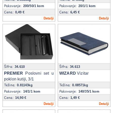
Pakovanje:
Pakovanje:
200/50/1 kom
20/1/1 kom
Cena:
Cena:
0,49 €
6,45 €
Detalji
Detalji
Šifra:
Šifra:
34.610
34.613
PREMIER
Poslovni set u
WIZARD
Vizitar
poklon kutiji, 3/1
Težina:
Težina:
0.81143kg
0.08571kg
Pakovanje:
Pakovanje:
14/1/1 kom
140/35/1 kom
Cena:
Cena:
14,90 €
1,49 €
Detalji
Detalji