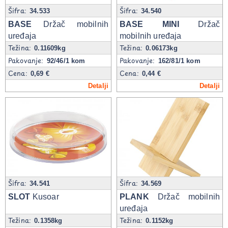
Šifra:
Šifra:
34.533
34.540
BASE
Držač mobilnih
BASE MINI
Držač
uređaja
mobilnih uređaja
Težina:
Težina:
0.11609kg
0.06173kg
Pakovanje:
Pakovanje:
92/46/1 kom
162/81/1 kom
Cena:
Cena:
0,69 €
0,44 €
Detalji
Detalji
Šifra:
Šifra:
34.541
34.569
SLOT
Kusoar
PLANK
Držač mobilnih
uređaja
Težina:
Težina:
0.1358kg
0.1152kg