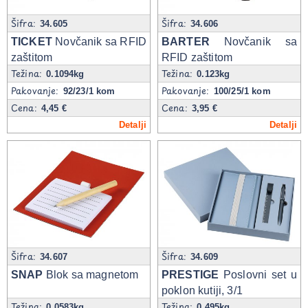
Šifra:
Šifra:
34.605
34.606
TICKET
Novčanik sa RFID
BARTER
Novčanik sa
zaštitom
RFID zaštitom
Težina:
Težina:
0.1094kg
0.123kg
Pakovanje:
Pakovanje:
92/23/1 kom
100/25/1 kom
Cena:
Cena:
4,45 €
3,95 €
Detalji
Detalji
Šifra:
Šifra:
34.607
34.609
SNAP
Blok sa magnetom
PRESTIGE
Poslovni set u
poklon kutiji, 3/1
Težina:
Težina:
0.0583kg
0.495kg