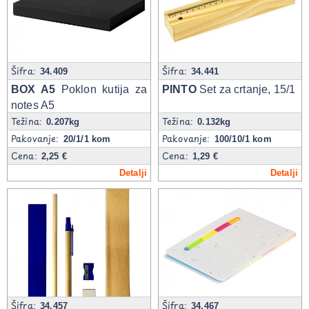
Šifra:
Šifra:
34.409
34.441
BOX A5
Poklon kutija za
PINTO
Set za crtanje, 15/1
notes A5
Težina:
Težina:
0.207kg
0.132kg
Pakovanje:
Pakovanje:
20/1/1 kom
100/10/1 kom
Cena:
Cena:
2,25 €
1,29 €
Detalji
Detalji
Šifra:
Šifra:
34.457
34.467