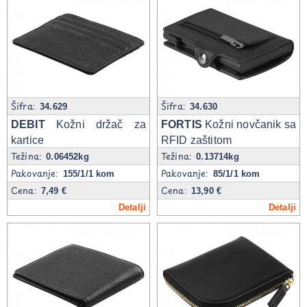
Šifra:
Šifra:
34.629
34.630
DEBIT
Kožni držač za
FORTIS
Kožni novčanik sa
kartice
RFID zaštitom
Težina:
Težina:
0.06452kg
0.13714kg
Pakovanje:
Pakovanje:
155/1/1 kom
85/1/1 kom
Cena:
Cena:
7,49 €
13,90 €
Detalji
Detalji