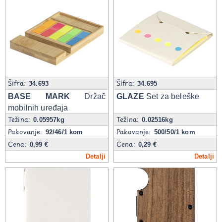
Šifra:
Šifra:
34.693
34.695
BASE MARK
Držač
GLAZE
Set za beleške
mobilnih uređaja
Težina:
Težina:
0.05957kg
0.02516kg
Pakovanje:
Pakovanje:
92/46/1 kom
500/50/1 kom
Cena:
Cena:
0,99 €
0,29 €
Detalji
Detalji