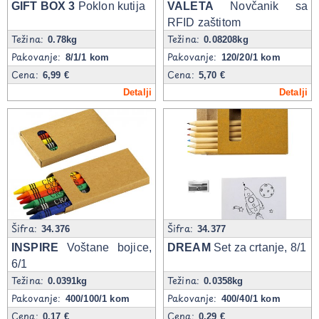
GIFT BOX 3
Poklon kutija
VALETA
Novčanik sa
RFID zaštitom
Težina:
Težina:
0.78kg
0.08208kg
Pakovanje:
Pakovanje:
8/1/1 kom
120/20/1 kom
Cena:
Cena:
6,99 €
5,70 €
Detalji
Detalji
Šifra:
Šifra:
34.376
34.377
INSPIRE
Voštane bojice,
DREAM
Set za crtanje, 8/1
6/1
Težina:
Težina:
0.0391kg
0.0358kg
Pakovanje:
Pakovanje:
400/100/1 kom
400/40/1 kom
Cena:
Cena:
0,17 €
0,29 €