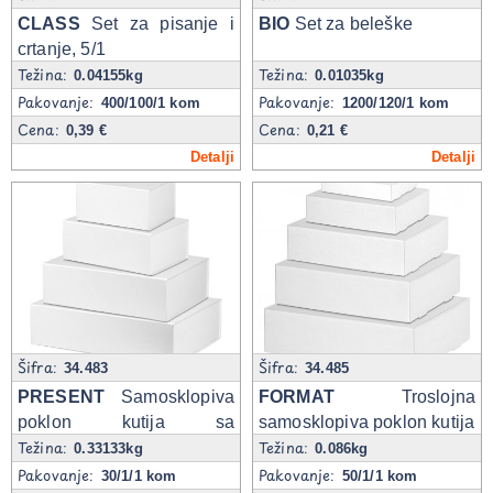
CLASS
Set za pisanje i
BIO
Set za beleške
crtanje, 5/1
Težina:
Težina:
0.04155kg
0.01035kg
Pakovanje:
Pakovanje:
400/100/1 kom
1200/120/1 kom
Cena:
Cena:
0,39 €
0,21 €
Detalji
Detalji
Šifra:
Šifra:
34.483
34.485
PRESENT
Samosklopiva
FORMAT
Troslojna
poklon kutija sa
samosklopiva poklon kutija
Težina:
Težina:
mehanizmom
0.33133kg
0.086kg
Pakovanje:
Pakovanje:
30/1/1 kom
50/1/1 kom