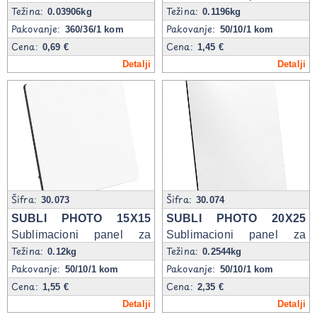
Težina:
Težina:
fotografije
0.03906kg
0.1196kg
Pakovanje:
Pakovanje:
360/36/1 kom
50/10/1 kom
Cena:
Cena:
0,69 €
1,45 €
Detalji
Detalji
Šifra:
Šifra:
30.073
30.074
SUBLI PHOTO 15X15
SUBLI PHOTO 20X25
Sublimacioni panel za
Sublimacioni panel za
Težina:
Težina:
fotografije
fotografije
0.12kg
0.2544kg
Pakovanje:
Pakovanje:
50/10/1 kom
50/10/1 kom
Cena:
Cena:
1,55 €
2,35 €
Detalji
Detalji