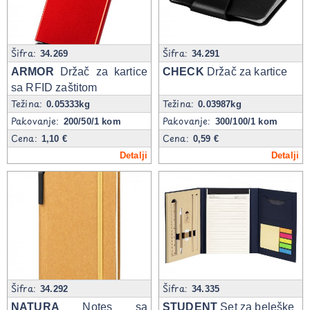
Šifra:
Šifra:
34.269
34.291
ARMOR
Držač za kartice
CHECK
Držač za kartice
sa RFID zaštitom
Težina:
Težina:
0.05333kg
0.03987kg
Pakovanje:
Pakovanje:
200/50/1 kom
300/100/1 kom
Cena:
Cena:
1,10 €
0,59 €
Detalji
Detalji
Šifra:
Šifra:
34.292
34.335
NATURA
Notes sa
STUDENT
Set za beleške