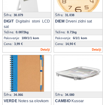
Šifra:
Šifra:
30.079
31.038
DIGIT
Digitalni stoni LCD
DIEM
Drveni zidni sat
sat
Težina:
Težina:
0.0872kg
0.71kg
Pakovanje:
Pakovanje:
100/1/1 kom
6/1/1 kom
Cena:
Cena:
3,99 €
14,90 €
Detalji
Detalji
Šifra:
Šifra:
34.066
34.080
VERDE
Notes sa olovkom
CAMBIO
Kusoar