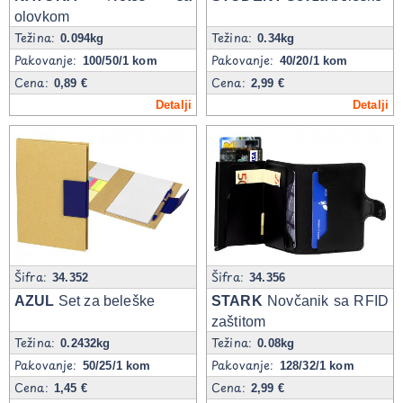
olovkom
Težina:
Težina:
0.094kg
0.34kg
Pakovanje:
Pakovanje:
100/50/1 kom
40/20/1 kom
Cena:
Cena:
0,89 €
2,99 €
Detalji
Detalji
Šifra:
Šifra:
34.352
34.356
AZUL
Set za beleške
STARK
Novčanik sa RFID
zaštitom
Težina:
Težina:
0.2432kg
0.08kg
Pakovanje:
Pakovanje:
50/25/1 kom
128/32/1 kom
Cena:
Cena:
1,45 €
2,99 €