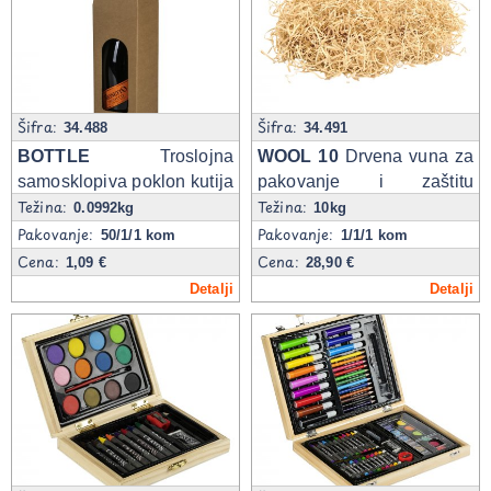
Šifra:
Šifra:
34.488
34.491
BOTTLE
Troslojna
WOOL 10
Drvena vuna za
samosklopiva poklon kutija
pakovanje i zaštitu
Težina:
Težina:
za flašu
proizvoda, 10 kg
0.0992kg
10kg
Pakovanje:
Pakovanje:
50/1/1 kom
1/1/1 kom
Cena:
Cena:
1,09 €
28,90 €
Detalji
Detalji