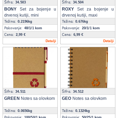
Šifra:
Šifra:
34.503
34.504
BONY
Set za bojenje u
ROXY
Set za bojenje u
drvenoj kutiji, mini
drvenoj kutiji, maxi
Težina:
Težina:
0.2196kg
0.676kg
Pakovanje:
Pakovanje:
48/1/1 kom
20/1/1 kom
Cena:
Cena:
2,99 €
6,99 €
Detalji
Detalji
Šifra:
Šifra:
34.511
34.512
GREEN
Notes sa olovkom
GEO
Notes sa olovkom
Težina:
Težina:
0.0656kg
0.1324kg
Pakovanje:
Pakovanje:
100/50/1 kom
50/25/1 kom