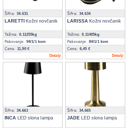
Šifra:
Šifra:
34.631
34.634
LARETTI
Kožni novčanik
LARISSA
Kožni novčanik
Težina:
Težina:
0.11255kg
0.11405kg
Pakovanje:
Pakovanje:
94/1/1 kom
84/1/1 kom
Cena:
Cena:
11,90 €
6,45 €
Detalji
Detalji
Šifra:
Šifra:
34.663
34.665
INCA
LED stona lampa
JADE
LED stona lampa