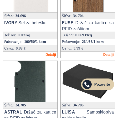
Šifra:
Šifra:
34.696
34.704
IVORY
Set za beleške
FUSE
Držač za kartice sa
RFID zaštitom
Težina:
Težina:
0.099kg
0.06939kg
Pakovanje:
Pakovanje:
100/50/1 kom
264/66/1 kom
Cena:
Cena:
0,89 €
3,99 €
Detalji
Detalji
Pozovite
Šifra:
Šifra:
34.705
34.706
ASTRAL
Držač za kartice
LUISA
Samosklopiva