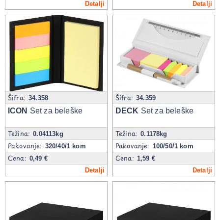
Detalji
Detalji
Šifra:
Šifra:
34.358
34.359
ICON
Set za beleške
DECK
Set za beleške
Težina:
Težina:
0.04113kg
0.1178kg
Pakovanje:
Pakovanje:
320/40/1 kom
100/50/1 kom
Cena:
Cena:
0,49 €
1,59 €
Detalji
Detalji