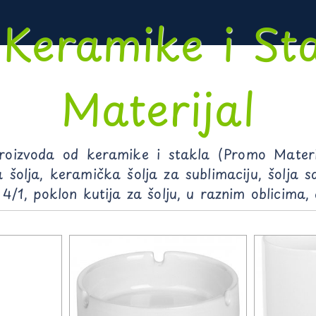
 Keramike i St
Materijal
 proizvoda od keramike i stakla (Promo Mate
 šolja, keramička šolja za sublimaciju, šolja s
t 4/1, poklon kutija za šolju, u raznim oblicima