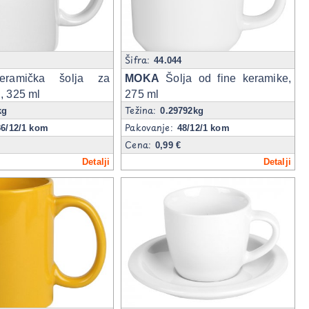
Šifra:
5
44.044
amička šolja za
MOKA
Šolja od fine keramike,
, 325 ml
275 ml
Težina:
kg
0.29792kg
Pakovanje:
36/12/1 kom
48/12/1 kom
Cena:
0,99 €
Detalji
Detalji