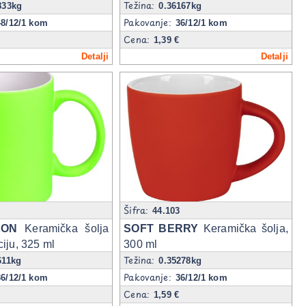
Težina:
833kg
0.36167kg
Pakovanje:
48/12/1 kom
36/12/1 kom
Cena:
1,39 €
Detalji
Detalji
Šifra:
8
44.103
EON
Keramička šolja
SOFT BERRY
Keramička šolja,
iju, 325 ml
300 ml
Težina:
611kg
0.35278kg
Pakovanje:
36/12/1 kom
36/12/1 kom
Cena:
1,59 €