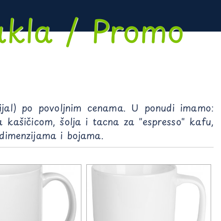
akla / Promo
rijal) po povoljnim cenama. U ponudi imamo:
a kašičicom, šolja i tacna za "espresso" kafu,
, dimenzijama i bojama.