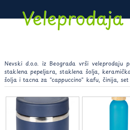
Veleprodaja
Nevski d.o.o. iz Beograda vrši veleprodaju
staklena pepeljara, staklena šolja, keramička
šolja i tacna za "cappuccino" kafu, činija, se