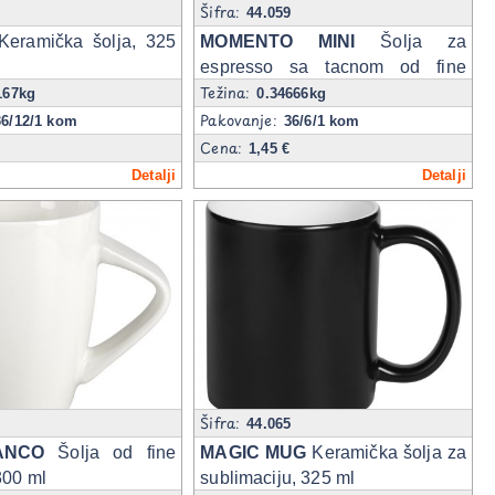
Šifra:
8
44.059
eramička šolja, 325
MOMENTO MINI
Šolja za
espresso sa tacnom od fine
Težina:
keramike, 100 ml
167kg
0.34666kg
Pakovanje:
36/12/1 kom
36/6/1 kom
Cena:
1,45 €
Detalji
Detalji
Šifra:
3
44.065
ANCO
Šolja od fine
MAGIC MUG
Keramička šolja za
300 ml
sublimaciju, 325 ml