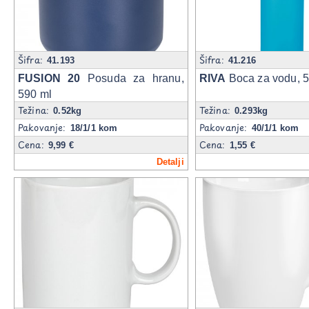
Šifra:
Šifra:
41.193
41.216
FUSION 20
Posuda za hranu,
RIVA
Boca za vodu, 5
590 ml
Težina:
Težina:
0.52kg
0.293kg
Pakovanje:
Pakovanje:
18/1/1 kom
40/1/1 kom
Cena:
Cena:
9,99 €
1,55 €
Detalji