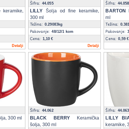
Šifra:
Šifra:
44.055
44.05
 keramike,
LILLY
Šolja od fine keramike,
BARTON
K
300 ml
ml
Težina:
Težina:
0.29083kg
0.38
Pakovanje:
Pakovanje:
48/12/1 kom
Cena:
Cena:
1,10 €
0,59 €
Detalji
Detalji
Šifra:
Šifra:
44.062
44.06
ja, 300 ml
BLACK BERRY
Keramička
LILLY BI
šolja, 300 ml
keramike, 