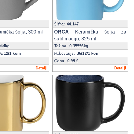
Šifra:
6
44.147
mička šolja, 300 ml
ORCA
Keramička šolja za
sublimaciju, 325 ml
Težina:
944kg
0.35556kg
Pakovanje:
36/12/1 kom
36/12/1 kom
Cena:
0,99 €
Detalji
Detalji