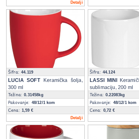
Detalji
Šifra:
Šifra:
44.119
44.124
LUCIA SOFT
Keramička šolja,
LASSI MINI
Keramičk
300 ml
sublimaciju, 200 ml
Težina:
Težina:
0.31458kg
0.22083kg
Pakovanje:
Pakovanje:
48/12/1 kom
48/12/1 kom
Cena:
Cena:
1,59 €
0,72 €
Detalji