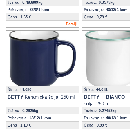
Težina:
Težina:
ml
0.483889kg
0.3575kg
Pakovanje:
Pakovanje:
36/6/1 kom
48/12/1 kom
Cena:
Cena:
1,65 €
0,79 €
Detalji
Šifra:
Šifra:
44.080
44.081
BETTY
Keramička šolja, 250 ml
BETTY BIANCO
K
šolja, 250 ml
Težina:
Težina:
0.2925kg
0.27458kg
Pakovanje:
Pakovanje:
48/12/1 kom
48/12/1 kom
Cena:
Cena:
1,10 €
0,99 €