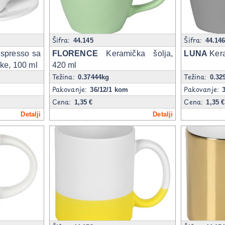
Šifra:
Šifra:
44.145
44.14
spresso sa
FLORENCE
Keramička šolja,
LUNA
Kera
ke, 100 ml
420 ml
Težina:
Težina:
0.37444kg
0.32
Pakovanje:
Pakovanje:
36/12/1 kom
Cena:
Cena:
1,35 €
1,35 €
Detalji
Detalji