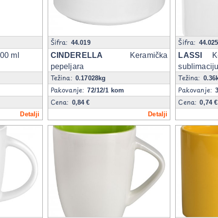
Šifra:
Šifra:
44.019
44.02
00 ml
CINDERELLA
Keramička
LASSI
Ker
pepeljara
sublimaciju
Težina:
Težina:
0.17028kg
0.36
Pakovanje:
Pakovanje:
72/12/1 kom
Cena:
Cena:
0,84 €
0,74 €
Detalji
Detalji