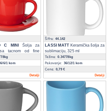
Šifra:
1
44.142
 C MINI
Šolja za
LASSI MATT
Keramička šolja za
 sa tacnom od fine
sublimaciju, 325 ml
Težina:
100 ml
778kg
0.34778kg
Pakovanje:
36/6/1 kom
36/12/1 kom
Cena:
0,79 €
Detalji
Detalji