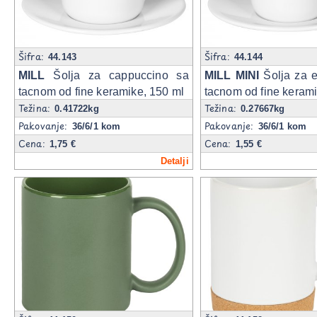
Šifra:
Šifra:
44.143
44.144
MILL
Šolja za cappuccino sa
MILL MINI
Šolja za e
tacnom od fine keramike, 150 ml
tacnom od fine kerami
Težina:
Težina:
0.41722kg
0.27667kg
Pakovanje:
Pakovanje:
36/6/1 kom
36/6/1 kom
Cena:
Cena:
1,75 €
1,55 €
Detalji