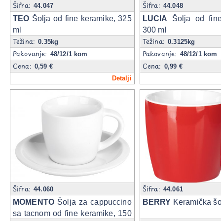
Šifra:
Šifra:
44.047
44.048
TEO
Šolja od fine keramike, 325
LUCIA
Šolja od fine
ml
300 ml
Težina:
Težina:
0.35kg
0.3125kg
Pakovanje:
Pakovanje:
48/12/1 kom
48/12/1 kom
Cena:
Cena:
0,59 €
0,99 €
Detalji
Šifra:
Šifra:
44.060
44.061
MOMENTO
Šolja za cappuccino
BERRY
Keramička šol
sa tacnom od fine keramike, 150