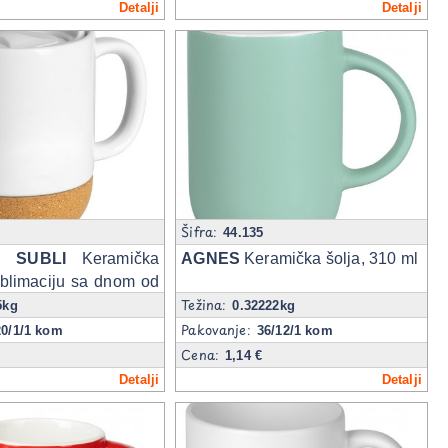
Detalji
Detalji
Šifra:
6
44.135
 SUBLI
Keramička
AGNES
Keramička šolja, 310 ml
ublimaciju sa dnom od
Težina:
ml
5kg
0.32222kg
Pakovanje:
20/1/1 kom
36/12/1 kom
Cena:
1,14 €
Detalji
Detalji