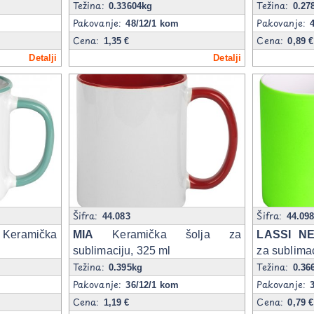
Težina:
Težina:
0.33604kg
0.27
Pakovanje:
Pakovanje:
48/12/1 kom
Cena:
Cena:
1,35 €
0,89 €
Detalji
Detalji
Šifra:
Šifra:
44.083
44.09
eramička
MIA
Keramička šolja za
LASSI N
sublimaciju, 325 ml
za sublimac
Težina:
Težina:
0.395kg
0.36
Pakovanje:
Pakovanje:
36/12/1 kom
Cena:
Cena:
1,19 €
0,79 €