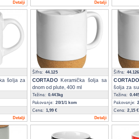
Detalji
Detalji
Šifra:
Šifra:
44.125
44.12
a šolja za
CORTADO
Keramička šolja sa
CORTADO
dnom od plute, 400 ml
šolja za s
Težina:
Težina:
plute, 400 
0.443kg
0.44
Pakovanje:
Pakovanje:
20/1/1 kom
Cena:
Cena:
1,99 €
2,15 €
Detalji
Detalji