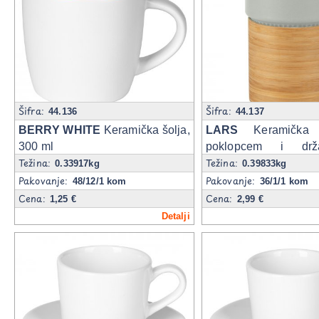
Šifra:
Šifra:
44.136
44.137
BERRY WHITE
Keramička šolja,
LARS
Keramička 
300 ml
poklopcem i dr
Težina:
Težina:
bambusa, 340 ml
0.33917kg
0.39833kg
Pakovanje:
Pakovanje:
48/12/1 kom
36/1/1 kom
Cena:
Cena:
1,25 €
2,99 €
Detalji