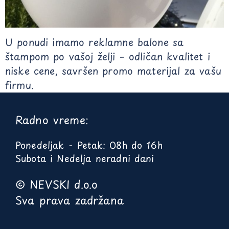
U ponudi imamo reklamne balone sa
štampom po vašoj želji – odličan kvalitet i
niske cene, savršen promo materijal za vašu
firmu.
Radno vreme:
Ponedeljak - Petak: 08h do 16h
Subota i Nedelja neradni dani
© NEVSKI d.o.o
Sva prava zadržana